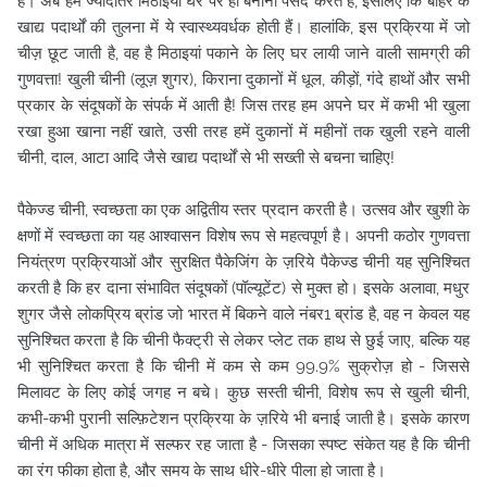
हैं। अब हम ज्यादातर मिठाइयां घर पर ही बनाना पसंद करते हैं, इसलिए कि बाहर के
खाद्य पदार्थों की तुलना में ये स्वास्थ्यवर्धक होती हैं। हालांकि, इस प्रक्रिया में जो
चीज़ छूट जाती है, वह है मिठाइयां पकाने के लिए घर लायी जाने वाली सामग्री की
गुणवत्ता! खुली चीनी (लूज़ शुगर), किराना दुकानों में धूल, कीड़ों, गंदे हाथों और सभी
प्रकार के संदूषकों के संपर्क में आती है! जिस तरह हम अपने घर में कभी भी खुला
रखा हुआ खाना नहीं खाते, उसी तरह हमें दुकानों में महीनों तक खुली रहने वाली
चीनी, दाल, आटा आदि जैसे खाद्य पदार्थों से भी सख्ती से बचना चाहिए!
पैकेज्ड चीनी, स्वच्छता का एक अद्वितीय स्तर प्रदान करती है। उत्सव और खुशी के
क्षणों में स्वच्छता का यह आश्वासन विशेष रूप से महत्वपूर्ण है। अपनी कठोर गुणवत्ता
नियंत्रण प्रक्रियाओं और सुरक्षित पैकेजिंग के ज़रिये पैकेज्ड चीनी यह सुनिश्चित
करती है कि हर दाना संभावित संदूषकों (पॉल्यूटेंट) से मुक्त हो। इसके अलावा, मधुर
शुगर जैसे लोकप्रिय ब्रांड जो भारत में बिकने वाले नंबर1 ब्रांड है, वह न केवल यह
सुनिश्चित करता है कि चीनी फैक्ट्री से लेकर प्लेट तक हाथ से छुई जाए, बल्कि यह
भी सुनिश्चित करता है कि चीनी में कम से कम 99.9% सुक्रोज़ हो - जिससे
मिलावट के लिए कोई जगह न बचे। कुछ सस्ती चीनी, विशेष रूप से खुली चीनी,
कभी-कभी पुरानी सल्फ़िटेशन प्रक्रिया के ज़रिये भी बनाई जाती है। इसके कारण
चीनी में अधिक मात्रा में सल्फर रह जाता है - जिसका स्पष्ट संकेत यह है कि चीनी
का रंग फीका होता है, और समय के साथ धीरे-धीरे पीला हो जाता है।