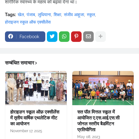
शारीरिक स्वास्थ्य के महत्व को बढ़ावा देना था।
Tags:
खेल
पंजाब
लुधियाना
शिक्षा
संजीव आहूजा
स्कूल
होराइजन स्कूल ऑफ एक्सीलेंस
Facebook
सम्बंधित समाचार
होराइज़न स्कूल ऑफ़ एक्सीलेंस
सत पॉल मित्तल स्कूल में
में तृतीय वार्षिक एथलेटिक मीट
आयोजित ए.एस.आई.एस.सी
का आयोजन
जोनल स्तरीय बैडमिंटन
प्रतियोगिता
November 17, 2025
May 08, 2023