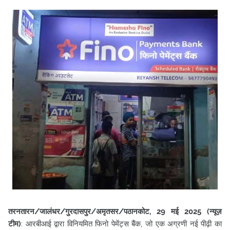
तरनतारन/जालंधर/गुरदासपुर/अमृतसर/पठानकोट, 29 मई 2025 (न्यूज़
टीम)
: आरबीआई द्वारा विनियमित फिनो पेमेंट्स बैंक, जो एक अग्रणी नई पीढ़ी का