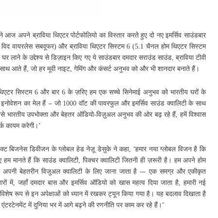
ने
आज
अपने
ब्राविया
थिएटर
पोर्टफोलियो
का
विस्तार
करते
हुए
दो
नए
इमर्सिव
साउंडबार
विद
वायरलेस
सबवूफर
और
ब्राविया
थिएटर
सिस्टम
चैनल
होम
थिएटर
सिस्टम
)
6 (5.1
घर
लाने
के
उद्देश्य
से
डिज़ाइन
किए
गए
ये
साउंडबार
दमदार
सराउंड
साउंड
ब्राविया
टीवी
,
साथ
आते
हैं
जो
हर
मूवी
नाइट
गेमिंग
और
कंसर्ट
अनुभव
को
और
भी
शानदार
बनाते
हैं।
,
,
थिएटर
सिस्टम
और
बार
के
ज़रिए
हम
एक
सच्चे
सिनेमाई
अनुभव
को
भारतीय
घरों
के
6
6
इनोवेशन
का
मेल
हैं
जो
वॉट
की
पावरफुल
और
इमर्सिव
साउंड
क्वालिटी
के
साथ
–
1000
ैसे
भारतीय
उपभोक्ता
और
बेहतर
ऑडियो
विज़ुअल
अनुभव
की
ओर
बढ़
रहे
हैं
हमें
विश्वास
-
,
्क
कायम
करेगी।
”
क्ट
बिजनेस
डिवीजन
के
ग्लोबल
हेड
नेज़ू
डेसुके
ने
कहा
हमार
नया
ग्लोबल
विजन
है
कि
“
,
ए
हम
मानते
हैं
कि
साउंड
क्वालिटी
पिक्चर
क्वालिटी
जितनी
ही
ज़रूरी
है।
हम
अपने
होम
,
ो
अपनी
बेहतरीन
विजुअल
क्वालिटी
के
लिए
जाना
जाता
है
एक
समग्र
और
एकीकृत
—
ारों
में
जहाँ
दमदार
बास
और
इमर्सिव
ऑडियो
को
खास
महत्व
दिया
जाता
है
हमारी
नई
,
,
विशेष
रूप
से
इन
अपेक्षाओं
को
ध्यान
में
रखकर
ट्यून
किया
गया
है।
यह
बदलाव
दिखाता
है
एंटरटेनमेंट
में
दुनिया
भर
में
आगे
बढ़ने
की
रणनीति
पर
काम
कर
रहे
हैं।
”