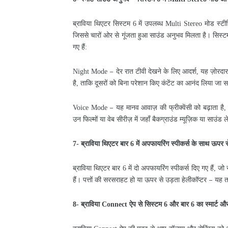
ब्राविया
थिएटर
सिस्टम
में
उपलब्ध
मोड
स्टी
6
Multi Stereo
जिससे
चारों
ओर
से
गूंजता
हुआ
साउंड
अनुभव
मिलता
है।
सिस्ट
गए
हैं
:
देर
रात
टीवी
देखने
के
लिए
आदर्श
यह
ज़ोरदा
–
Night Mode
,
है
ताकि
दूसरों
को
बिना
परेशान
किए
कंटेंट
का
आनंद
लिया
जा
स
,
यह
मानव
आवाज़
की
फ्रीक्वेंसी
को
बढ़ाता
है
–
Voice Mode
उन
फिल्मों
या
वेब
सीरीज़
में
जहाँ
बैकग्राउंड
म्यूज़िक
या
साउंड
ल
ब्राविया
थिएटर
बार
में
अपफायरिंग
स्पीकर्स
के
साथ
ऊपर
स
7-
6
ब्राविया
थिएटर
बार
में
दो
अपफायरिंग
स्पीकर्स
दिए
गए
हैं
जो
6
,
हैं।
पत्तों
की
सरसराहट
हो
या
ऊपर
से
उड़ता
हेलीकॉप्टर
यह
–
ब्राविया
ऐप
से
सिस्टम
और
बार
का
स्मार्ट
औ
8-
Connect
6
6