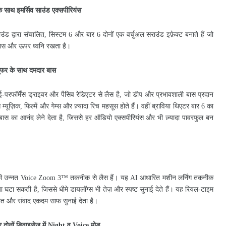
े
साथ
इमर्सिव
साउंड
एक्सपीरियंस
ाउंड
द्वारा
संचालित
सिस्टम
और
बार
दोनों
एक
वर्चुअल
सराउंड
इफ़ेक्ट
बनाते
हैं
जो
,
6
6
ास
और
ऊपर
ध्वनि
रखता
है।
ूफर
के
साथ
दमदार
बास
ई
परफॉर्मेंस
ड्राइवर
और
पैसिव
रेडिएटर
से
लैस
है
जो
डीप
और
प्रभावशाली
बास
प्रदान
-
,
े
म्यूज़िक
फिल्में
और
गेम्स
और
ज़्यादा
रिच
महसूस
होते
हैं।
वहीं
ब्राविया
थिएटर
बार
का
,
6
बास
का
आनंद
लेने
देता
है
जिससे
हर
ऑडियो
एक्सपीरियंस
और
भी
ज़्यादा
पावरफुल
बन
,
ी
उन्नत
तकनीक
से
लैस
हैं।
यह
आधारित
मशीन
लर्निंग
तकनीक
Voice Zoom 3
™
AI
ा
घटा
सकती
है
जिससे
धीमे
डायलॉग्स
भी
तेज़
और
स्पष्ट
सुनाई
देते
हैं।
यह
रियल
टाइम
,
-
ीत
और
संवाद
एकदम
साफ
सुनाई
देता
है।
र
दोनों
डिवाइसेज़
में
व
मोड
Night
Voice