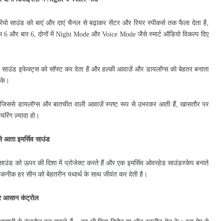
रियो
साउंड
को
बाएं
और
दाएं
चैनल
से
बढ़ाकर
सेंटर
और
रियर
स्पीकर्स
तक
फैला
देता
है
,
म
और
बार
दोनों
में
और
जैसे
स्मार्ट
ऑडियो
विकल्प
दिए
6
6,
Night Mode
Voice Mode
र
साउंड
इफेक्ट्स
को
सॉफ्ट
कर
देता
है
और
हल्की
आवाज़ें
और
डायलॉग्स
को
बेहतर
बनाता
के।
जिससे
डायलॉग्स
और
बातचीत
वाली
आवाज़ें
स्पष्ट
रूप
से
उभरकर
आती
हैं
खासतौर
पर
,
,
ेयरिंग
ज़्यादा
हो।
े
आता
इमर्सिव
साउंड
साउंड
को
ऊपर
की
दिशा
में
प्रोजेक्ट
करते
हैं
और
एक
इमर्सिव
ओवरहेड
साउंडस्केप
बनाते
तकनीक
हर
सीन
को
बेहतरीन
यथार्थ
के
साथ
जीवंत
कर
देती
है।
र
आसान
कंट्रोल