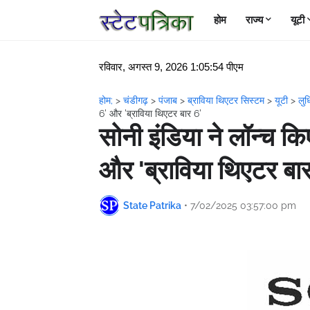
होम
राज्य
यूटी
रविवार, अगस्त 9, 2026 1:05:55 पीएम
होम;
>
चंडीगढ़
>
पंजाब
>
ब्राविया थिएटर सिस्टम
>
यूटी
>
लु
6' और 'ब्राविया थिएटर बार 6'
सोनी इंडिया ने लॉन्च क
और 'ब्राविया थिएटर बा
State Patrika
•
7/02/2025 03:57:00 pm