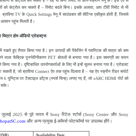
आसानी
से
कंट्रोल
कर
सकते
हैं
वह
भी
बिना
रिमोट
या
ऑन
स्क्रीन
मेनू
के।
इस
ऐप
से
–
-
ों
को
कंट्रोल
कर
सकते
हैं
रिमोट
बदले
बिना।
इसके
अलावा
आप
टीवी
रिमोट
से
भी
–
,
।
ब्राविया
के
मेनू
में
साउंडबार
की
सेटिंग्स
एकीकृत
होती
हैं
जिससे
TV
Quick Settings
,
आसान
पहुंच
मिलती
है।
ा
थिएटर
होम
ऑडियो
प्रोडक्ट्स
में
रखते
हुए
तैयार
किया
गया
है।
इन
उत्पादों
की
पैकेजिंग
में
प्लास्टिक
की
मात्रा
को
कम
ोने
वाला
फैब्रिक
पुनर्नवीनीकरण
बोतलों
से
बनाया
गया
है।
इस
सामग्री
का
चयन
PET
े
किया
गया
है।
दृष्टिबाधित
उपयोगकर्ताओं
के
लिए
भी
इन्हें
सुलभ
बनाया
गया
है।
प्रोडक्ट
ा
सकती
है
जो
ब्राविया
ऐप
तक
पहुंच
दिलाता
है
यह
ऐप
स्क्रीन
रीडर
सपोर्ट
–
,
Connect
टम
यूनिट्स
पर
टैक्टाइल
डॉट्स
स्पर्श
चिन्ह
लगाए
गए
हैं
जो
पोर्ट
को
6
(
)
,
eARC HDMI
सके।
जुलाई
से
पूरे
भारत
में
रिटेल
स्टोर्स
और
1
2025
Sony
(Sony Center
Sony
और
अन्य
प्रमुख
ई
कॉमर्स
प्लेटफॉर्म्स
पर
उपलब्ध
होंगे।
hopatSC.com
-
 INR)
Availability Date