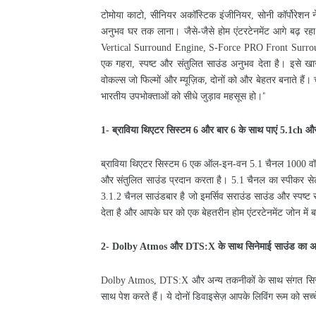
टोमोया
काटो
सीनियर
अकॉस्टिक
इंजीनियर
सोनी
कॉर्पोरेशन
न
,
,
अनुभव
घर
तक
लाना।
जैसे
जैसे
होम
एंटरटेनमेंट
आगे
बढ़
रहा
-
Vertical Surround Engine, S-Force PRO Front Surr
एक
गहरा
स्पष्ट
और
संतुलित
साउंड
अनुभव
देता
है।
इसे
खा
,
वोकल्स
जो
फिल्मों
और
म्यूज़िक
दोनों
को
और
बेहतर
बनाते
हैं।
,
भारतीय
उपभोक्ताओं
को
सीधे
जुड़ाव
महसूस
हो।
”
ब्राविया
थिएटर
सिस्टम
और
बार
के
साथ
पाएं
औ
1-
6
6
5.1ch
ब्राविया
थिएटर
सिस्टम
एक
ऑल
इन
वन
चैनल
व
6
-
-
5.1
1000
और
संतुलित
साउंड
प्रदान
करता
है।
चैनल
का
स्पीकर
स
5.1
चैनल
साउंडबार
है
जो
इमर्सिव
सराउंड
साउंड
और
स्पष्ट
3.1.2
देता
है
और
आपके
घर
को
एक
बेहतरीन
होम
एंटरटेनमेंट
जोन
में
और
के
साथ
सिनेमाई
साउंड
का
अ
2- Dolby Atmos
DTS:X
और
अन्य
तकनीकों
के
साथ
संगत
सि
Dolby Atmos, DTS:X
साथ
पेश
करते
हैं।
ये
दोनों
डिवाइसेज़
आपके
लिविंग
रूम
को
सच्च