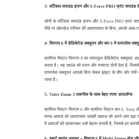
वर्टिकल
सराउंड
इंजन
और
फ्रंट
सराउंड
क
3-
S-Force PRO
सोनी
के
वर्टिकल
सराउंड
इंजन
और
फ्रंट
सर
S-Force PRO
पीछे
या
ओवरहेड
स्पीकर
की
आवश्यकता
के
बिना
आपके
आस
प
,
-
सिस्टम
में
डेडिकेटेड
सबवूफर
और
बार
में
वायरलेस
सबव
4-
6
6
ब्राविया
थिएटर
सिस्टम
का
पावरफुल
डेडिकेटेड
सबवूफर
हा
6
,
करता
है।
यह
साउंड
को
वजन
और
स्पष्टता
दोनों
देता
है
जिसस
,
वायरलेस
सबवूफर
आपको
बिना
केबल
झंझट
के
डीप
और
पंची
जाता
है।
तकनीक
के
साथ
बेहद
स्पष्ट
डायलॉग्स
5- Voice Zoom 3
ब्राविया
थिएटर
सिस्टम
और
ब्राविया
थिएटर
बार
क
6
6, Sony
मानव
आवाज़
को
पहचानकर
उसकी
आवाज़
को
अपने
आप
बढ़ा
य
में
आवाज़ों
को
पहचानकर
उन्हें
बेहतर
बनाती
है
जिससे
हर
बातच
,
स्मार्ट
साउंड
अनुभव
सिस्टम
में
मोड
औ
–
6-
6
Multi Stereo