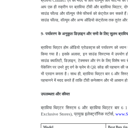
ब्राविया
ऐप
की
मदद
से
आप
वॉल्यूम
और
सेटिंग्स
को
Connect
आप
एक
ही
स्क्रीन
पर
ब्राविया
टीवी
और
ब्राविया
थिएटर
दोन
,
साउंड
फील्ड
और
वॉल्यूम
जैसे
फीचर्स
को
कंट्रोल
कर
सकते
हैं
साउंड
फील्ड
वॉल्यूम
और
अन्य
ऑडियो
कंट्रोल्स
तक
तुरंत
और
,
पर्यावरण
के
अनुकूल
डिज़ाइन
और
सभी
के
लिए
सुलभ
ब्राविय
9-
ब्राविया
थिएटर
होम
ऑडियो
प्रोडक्ट्स
को
पर्यावरण
को
ध्यान
किया
गया
है।
इसके
अलावा
इन
साउंड
सिस्टम्स
में
उपयोग
ह
,
साउंड
क्वालिटी
डिज़ाइन
टेक्सचर
और
रंग
के
लिए
विशेष
रूप
स
,
,
पैकेजिंग
पर
उभरे
हुए
वर्ग
के
फ्रेम
से
कोड
की
पहचान
की
ज
QR
भी
प्रदान
करता
है।
साथ
ही
ब्राविया
थिएटर
बार
और
सिस्
,
6
पहचानने
में
मदद
करते
हैं
ताकि
टीवी
कनेक्शन
और
भी
आसान
हो
उपलब्धता
और
कीमत
ब्राविया
थिएटर
सिस्टम
और
ब्राविया
थिएटर
बार
6
6 
प्रमुख
इलेक्ट्रॉनिक
स्टोर्स
Exclusive Stores),
,
www.S
Model
Best Buy (in