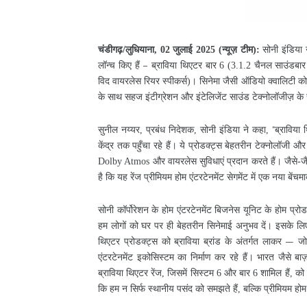
लुधियाना
जुलाई
न्यूज़
टीम
सोनी
इंडिया
चंडीगढ़
/
,
02
2025
(
)
:
लॉन्च
किए
हैं
ब्राविया
थिएटर
बार
चैनल
साउंडबार
–
6 (3.1.2
विद
वायरलेस
रियर
स्पीकर्स
।
सिनेमा
जैसी
ऑडियो
क्वालिटी
को
)
के
साथ
सहज
इंटीग्रेशन
और
इंटेलिजेंट
साउंड
टेक्नोलॉजीज़
के
सुनील
नय्यर
प्रबंध
निदेशक
सोनी
इंडिया
ने
कहा
ब्राविया
“
,
,
,
केंद्र
तक
पहुँचा
रहे
हैं।
ये
प्रोडक्ट्स
बेहतरीन
टेक्नोलॉजी
और
और
वायरलेस
सुविधाएं
प्रदान
करते
हैं।
जैसे
ज
Dolby Atmos
-
है
कि
यह
रेंज
प्रीमियम
होम
एंटरटेनमेंट
सेगमेंट
में
एक
नया
बेंचमार
सोनी
कॉर्पोरेशन
के
होम
एंटरटेनमेंट
बिजनेस
यूनिट
के
होम
प्रोड
हम
लोगों
को
घर
पर
ही
बेहतरीन
सिनेमाई
अनुभव
दें।
इसके
लि
थिएटर
प्रोडक्ट्स
को
ब्राविया
ब्रांड
के
अंतर्गत
लाकर
ज
—
एंटरटेनमेंट
इकोसिस्टम
का
निर्माण
कर
रहे
हैं।
भारत
जैसे
बाज़
ब्राविया
थिएटर
रेंज
जिसमें
सिस्टम
और
बार
शामिल
हैं
को
,
6
6
,
कि
हम
न
सिर्फ
स्थानीय
पसंद
को
समझते
हैं
बल्कि
प्रीमियम
होम
,