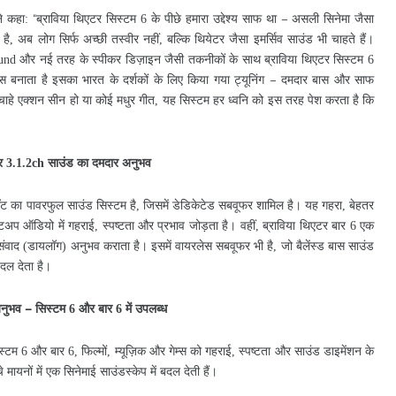
े
कहा
ब्राविया
थिएटर
सिस्टम
के
पीछे
हमारा
उद्देश्य
साफ
था
असली
सिनेमा
जैसा
“
–
:
6
है
अब
लोग
सिर्फ
अच्छी
तस्वीर
नहीं
बल्कि
थियेटर
जैसा
इमर्सिव
साउंड
भी
चाहते
हैं।
,
,
और
नई
तरह
के
स्पीकर
डिज़ाइन
जैसी
तकनीकों
के
साथ
ब्राविया
थिएटर
सिस्टम
ound
6
स
बनाता
है
इसका
भारत
के
दर्शकों
के
लिए
किया
गया
ट्यूनिंग
दमदार
बास
और
साफ
–
चाहे
एक्शन
सीन
हो
या
कोई
मधुर
गीत
यह
सिस्टम
हर
ध्वनि
को
इस
तरह
पेश
करता
है
कि
,
र
साउंड
का
दमदार
अनुभव
3.1.2ch
ॉट
का
पावरफुल
साउंड
सिस्टम
है
जिसमें
डेडिकेटेड
सबवूफर
शामिल
है।
यह
गहरा
बेहतर
,
,
ेटअप
ऑडियो
में
गहराई
स्पष्टता
और
प्रभाव
जोड़ता
है।
वहीं
ब्राविया
थिएटर
बार
एक
,
,
6
संवाद
डायलॉग
अनुभव
कराता
है।
इसमें
वायरलेस
सबवूफर
भी
है
जो
बैलेंस्ड
बास
साउंड
(
)
,
बदल
देता
है।
नुभव
सिस्टम
और
बार
में
उपलब्ध
–
6
6
स्टम
और
बार
फिल्मों
म्यूज़िक
और
गेम्स
को
गहराई
स्पष्टता
और
साउंड
डाइमेंशन
के
6
6,
,
,
े
मायनों
में
एक
सिनेमाई
साउंडस्केप
में
बदल
देती
हैं।