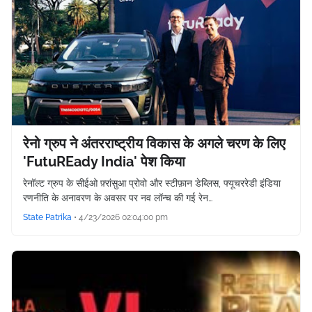
रेनो ग्रुप ने अंतरराष्ट्रीय विकास के अगले चरण के लिए
'FutuREady India' पेश किया
रेनॉल्ट ग्रुप के सीईओ फ़्रांसुआ प्रोवो और स्टीफ़ान डेब्लिस, फ्यूचररेडी इंडिया
रणनीति के अनावरण के अवसर पर नव लॉन्च की गई रेन…
State Patrika
•
4/23/2026 02:04:00 pm