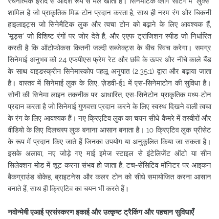
रचनात्मक इरादे से आदर्श रूप से मेल खाता है। सिनेमैटिक व्लॉग सेटिंग में 'लुक्स'
शामिल है जो प्राकृतिक मिड-टोन प्रदान करता है, साथ ही नरम रंग और चिकनी
हाइलाइट्स जो सिनेमैटिक लुक और त्वचा टोन को बढ़ाने के लिए आवश्यक हैं,
'मूड्स' जो विशिष्ट रंगों पर जोर देते हैं, और एएफ ट्रांजिशन स्पीड जो निर्धारित
करती है कि ऑटोफोकस कितनी जल्दी सब्जेक्ट्स के बीच स्विच करेगा। समग्र
सिनेमाई अनुभव को 24 एफपीएस फ्रेम रेट और छवि के ऊपर और नीचे काले बैंड
के साथ वाइडस्क्रीन सिनेमास्कोप पहलू अनुपात (2.35:1) द्वारा और बढ़ाया जाता
है। वास्तव में सिनेमाई लुक के लिए, ज़ेडवी-ई1 में एस-सिनेमाटोन की सुविधा है।
सोनी की सिनेमा लाइन तकनीक पर आधारित, एस-सिनेटोन प्राकृतिक मध्य-टोन
प्रदान करता है जो सिनेमाई गुणवत्ता प्रदान करने के लिए स्वस्थ दिखने वाली त्वचा
के रंग के लिए आवश्यक हैं। नए क्रिएटिव लुक का चयन सीधे कैमरे में तस्वीरों और
वीडियो के लिए दिलचस्प लुक बनाना आसान बनाता है। 10 क्रिएटिव लुक प्रीसेट
के रूप में प्रदान किए जाते हैं जिनका उपयोग या अनुकूलित किया जा सकता है।
इसके अलावा, नए जोड़े गए माई इमेज स्टाइल से इंटेलिजेंट ऑटो या सीन
सिलेक्शन मोड में शूट करना संभव हो जाता है, टच-सेंसिटिव मॉनिटर पर आइकन
बैकग्राउंड बोकेह, ब्राइटनेस और कलर टोन को सीधे समायोजित करना आसान
बनाते हैं, साथ ही क्रिएटिव का चयन भी करते हैं।
नवोन्मेषी एआई प्रसंस्करण इकाई और उत्कृष्ट ट्रैकिंग और पहचान सुविधाएँ