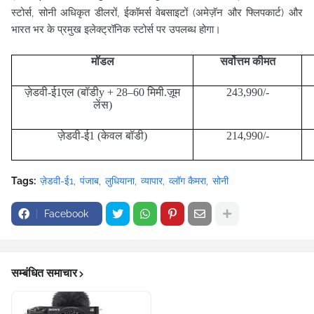
स्टोर्स, सोनी अधिकृत डीलरों, ईकॉमर्स वेबसाइटों (अमेज़ॅन और फ्लिपकार्ट) और
भारत भर के प्रमुख इलेक्ट्रॉनिक स्टोर्स पर उपलब्ध होगा।
मॉडल
सर्वोत्तम कीमत
ज़ेडवी
-
ई
1
एल
(
बॉडी
y + 28–60
मिमी.ज़ूम
243,990/-
लेंस
)
ज़ेडवी
-
ई
1 (
केवल बॉडी
)
214,990/-
Tags:
ज़ेडवी-ई1
पंजाब
लुधियाना
व्यापार
व्लॉग कैमरा
सोनी
Facebook
सम्बंधित समाचार