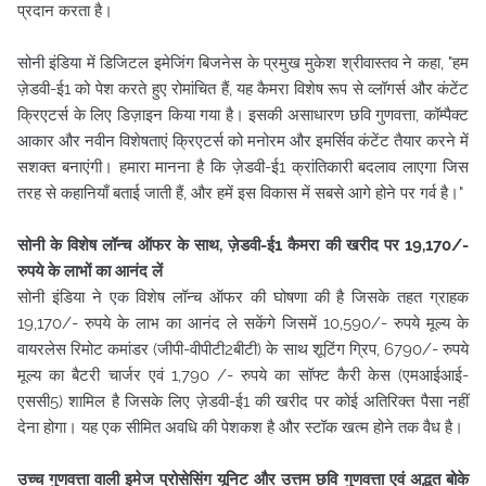
प्रदान करता है।
सोनी इंडिया में डिजिटल इमेजिंग बिजनेस के प्रमुख मुकेश श्रीवास्तव ने कहा, "हम
ज़ेडवी-ई1 को पेश करते हुए रोमांचित हैं, यह कैमरा विशेष रूप से व्लॉगर्स और कंटेंट
क्रिएटर्स के लिए डिज़ाइन किया गया है। इसकी असाधारण छवि गुणवत्ता, कॉम्पैक्ट
आकार और नवीन विशेषताएं क्रिएटर्स को मनोरम और इमर्सिव कंटेंट तैयार करने में
सशक्त बनाएंगी। हमारा मानना है कि ज़ेडवी-ई1 क्रांतिकारी बदलाव लाएगा जिस
तरह से कहानियाँ बताई जाती हैं, और हमें इस विकास में सबसे आगे होने पर गर्व है।"
सोनी के विशेष लॉन्च ऑफर के साथ, ज़ेडवी-ई1 कैमरा की खरीद पर 19,170/-
रुपये के लाभों का आनंद लें
सोनी इंडिया ने एक विशेष लॉन्च ऑफर की घोषणा की है जिसके तहत ग्राहक
19,170/- रुपये के लाभ का आनंद ले सकेंगे जिसमें 10,590/- रुपये मूल्य के
वायरलेस रिमोट कमांडर (जीपी-वीपीटी2बीटी) के साथ शूटिंग ग्रिप, 6790/- रुपये
मूल्य का बैटरी चार्जर एवं 1,790 /- रुपये का सॉफ्ट कैरी केस (एमआईआई-
एससी5) शामिल है जिसके लिए ज़ेडवी-ई1 की खरीद पर कोई अतिरिक्त पैसा नहीं
देना होगा। यह एक सीमित अवधि की पेशकश है और स्टॉक खत्म होने तक वैध है।
उच्च गुणवत्ता वाली इमेज प्रोसेसिंग यूनिट और उत्तम छवि गुणवत्ता एवं अद्भुत बोके