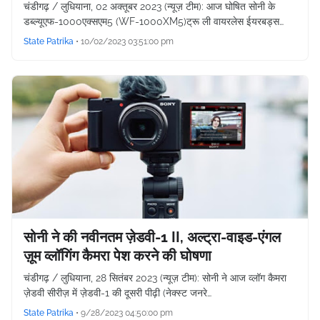
चंडीगढ़ / लुधियाना, 02 अक्तूबर 2023 (न्यूज़ टीम): आज घोषित सोनी के
डब्ल्यूएफ-1000एक्सएम5 (WF-1000XM5)ट्रू ली वायरलेस ईयरबड्स…
State Patrika
•
10/02/2023 03:51:00 pm
सोनी ने की नवीनतम ज़ेडवी-1 II, अल्ट्रा-वाइड-एंगल
ज़ूम व्लॉगिंग कैमरा पेश करने की घोषणा
चंडीगढ़ / लुधियाना, 28 सितंबर 2023 (न्यूज़ टीम): सोनी ने आज व्लॉग कैमरा
ज़ेडवी सीरीज़ में ज़ेडवी-1 की दूसरी पीढ़ी (नेक्स्ट जनरे…
State Patrika
•
9/28/2023 04:50:00 pm