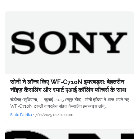
सोनी ने लॉन्च किए WF-C710N इयरबड्स: बेहतरीन
नॉइज़ कैंसलिंग और स्मार्ट एआई कॉलिंग फीचर्स के साथ
चंडीगढ़/लुधियाना, 11 जुलाई 2025 (न्यूज़ टीम) : सोनी इंडिया ने आज अपने नए
WF-C710N ट्रूली वायरलेस नॉइज़ कैन्सलिंग इयरबड्स लॉन्…
State Patrika
•
7/11/2025 01:40:00 pm