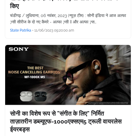
किए
चंडीगढ़ / लुधियाना, 06 नवंबर, 2023 (न्यूज़ टीम) : सोनी इंडिया ने आज अल्फा
7सी सीरीज के दो नए कैमरे - अल्फा 7सी II और अल्फा 7स…
State Patrika
•
11/06/2023 09:20:00 am
सोनी का विशेष रूप से "संगीत के लिए" निर्मित
ताज़ातरीन डब्ल्यूएफ-1000एक्सएम5 ट्रूली वायरलेस
ईयरबड्स