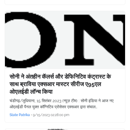
सोनी ने अंतहीन कॅलर्स और डेफिनिटिव कंट्रास्ट के
साथ ब्राविया एक्सआर मास्टर सीरीज ए95एल
ओएलईडी लॉन्च किया
चंडीगढ़/लुधियाना, 15 सितंबर 2023 (न्यूज़ टीम) : सोनी इंडिया ने आज नए
ओएलईडी पैनल युक्त कॉग्निटिव प्रोसेसर एक्सआर द्वारा संचाल…
State Patrika
•
9/15/2023 02:28:00 pm