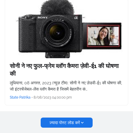
सोनी ने नए फुल-फ्रेम व्लॉग कैमरा ज़ेवी-ई1 की घोषणा
की
लुधियाना, 08 अगस्त, 2023 (न्यूज़ टीम): सोनी ने नए ज़ेडवी-ई1 की घोषणा की,
जो इंटरचेंजेबल-लेंस व्लॉग कैमरा है जिसमें बेहतरीन कं…
State Patrika
•
8/08/2023 04:00:00 pm
ज़्यादा पोस्ट लोड करें